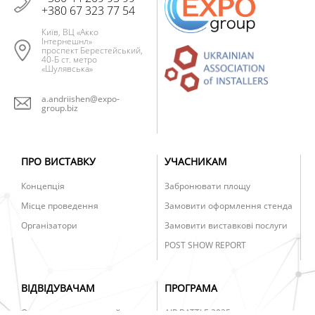
+380 67 323 77 54
Київ, ВЦ «Акко
Інтернешнл»
проспект Берестейський,
40-Б ст. метро
«Шулявська»
a.andriishen@expo-
group.biz
ПРО ВИСТАВКУ
УЧАСНИКАМ
Концепція
Забронювати площу
Місце проведення
Замовити оформлення стенда
Організатори
Замовити виставкові послуги
POST SHOW REPORT
ВІДВІДУВАЧАМ
ПРОГРАМА
Отримати електронний
AIR BATTLE 2025