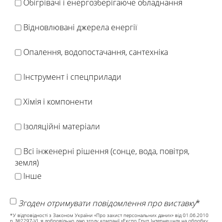
Обігрівачі і енергозберігаюче обладнання
Відновлювані джерела енергії
Опалення, водопостачання, сантехніка
Інструмент і спецприлади
Хімія і компоненти
Ізоляційні матеріали
Всі інженерні рішення (сонце, вода, повітря,
земля)
Інше
Згоден отримувати повідомлення про виставку
*
*У відповідності з Законом України «Про захист персональних даних» від 01.06.2010
р. №2297-VI, я добровільно даю згоду компанії «Експо Груп Інтернешнл» на обробку