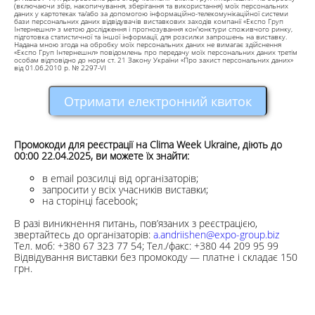
(включаючи збір, накопичування, зберігання та використання) моїх персональних
даних у картотеках та/або за допомогою інформаційно-телекомунікаційної системи
бази персональних даних відвідувачів виставкових заходів компанії «Експо Груп
Інтернешнл» з метою дослідження і прогнозування кон'юнктури споживчого ринку,
підготовка статистичної та іншої інформації, для розсилки запрошень на виставку.
Надана мною згода на обробку моїх персональних даних не вимагає здійснення
«Експо Груп Інтернешнл» повідомлень про передачу моїх персональних даних третім
особам відповідно до норм ст. 21 Закону України «Про захист персональних даних»
від 01.06.2010 р. № 2297-VI
Отримати електронний квиток
Промокоди для реєстрації на Clima Week Ukraine, діють до
00:00 22.04.2025, ви можете їх знайти:
в email розсилці від організаторів;
запросити у всіх учасників виставки;
на сторінці facebook;
В разі виникнення питань, пов’язаних з реєстрацією,
звертайтесь до організаторів:
a.andriishen@expo-group.biz
Тел. моб: +380 67 323 77 54;
Тел./факс: +380 44 209 95 99
Відвідування виставки без промокоду — платне і складає 150
грн.